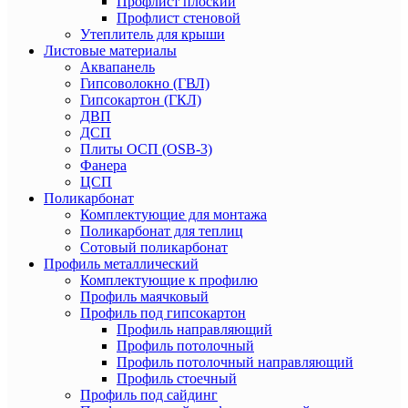
Профлист плоский
Профлист стеновой
Утеплитель для крыши
Листовые материалы
Аквапанель
Гипсоволокно (ГВЛ)
Гипсокартон (ГКЛ)
ДВП
ДСП
Плиты ОСП (OSB-3)
Фанера
ЦСП
Поликарбонат
Комплектующие для монтажа
Поликарбонат для теплиц
Сотовый поликарбонат
Профиль металлический
Комплектующие к профилю
Профиль маячковый
Профиль под гипсокартон
Профиль направляющий
Профиль потолочный
Профиль потолочный направляющий
Профиль стоечный
Профиль под сайдинг