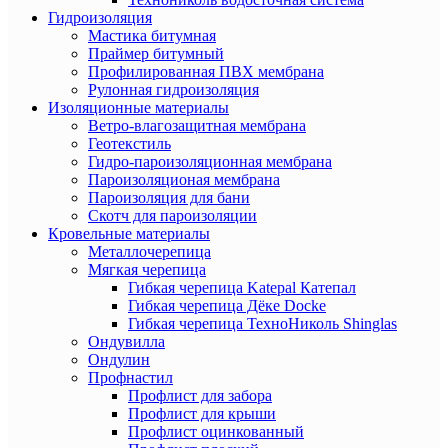
Гидроизоляция
Мастика битумная
Праймер битумный
Профилированная ПВХ мембрана
Рулонная гидроизоляция
Изоляционные материалы
Ветро-влагозащитная мембрана
Геотекстиль
Гидро-пароизоляционная мембрана
Пароизоляционая мембрана
Пароизоляция для бани
Скотч для пароизоляции
Кровельные материалы
Металлочерепица
Мягкая черепица
Гибкая черепица Katepal Катепал
Гибкая черепица Дёке Docke
Гибкая черепица ТехноНиколь Shinglas
Ондувилла
Ондулин
Профнастил
Профлист для забора
Профлист для крыши
Профлист оцинкованный