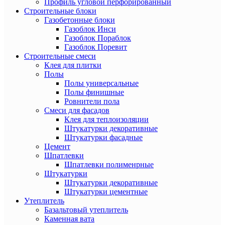
Профиль угловой перфорированный
Строительные блоки
Газобетонные блоки
Газоблок Инси
Газоблок Пораблок
Газоблок Поревит
Строительные смеси
Клея для плитки
Полы
Полы универсальные
Полы финишные
Ровнители пола
Смеси для фасадов
Клея для теплоизоляции
Штукатурки декоративные
Штукатурки фасадные
Цемент
Шпатлевки
Шпатлевки полименрные
Штукатурки
Штукатурки декоративные
Штукатурки цементные
Утеплитель
Базальтовый утеплитель
Каменная вата