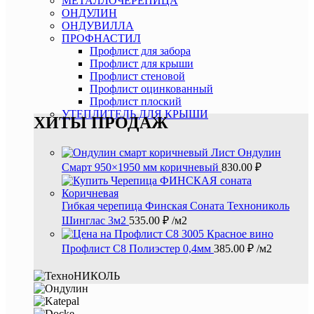
МЕТАЛЛОЧЕРЕПИЦА
ОНДУЛИН
ОНДУВИЛЛА
ПРОФНАСТИЛ
Профлист для забора
Профлист для крыши
Профлист стеновой
Профлист оцинкованный
Профлист плоский
УТЕПЛИТЕЛЬ ДЛЯ КРЫШИ
ХИТЫ ПРОДАЖ
Лист Ондулин
Смарт 950×1950 мм коричневый
830.00
₽
Гибкая черепица Финская Соната Технониколь
Шинглас 3м2
535.00
₽
/м2
Профлист С8 Полиэстер 0,4мм
385.00
₽
/м2