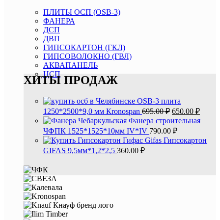
ПЛИТЫ ОСП (OSB-3)
ФАНЕРА
ДСП
ДВП
ГИПСОКАРТОН (ГКЛ)
ГИПСОВОЛОКНО (ГВЛ)
АКВАПАНЕЛЬ
ЦСП
ХИТЫ ПРОДАЖ
OSB-3 плита
Первоначальн
Текущ
1250*2500*9,0 мм Кronospan
695.00
₽
650.00
₽
цена
цена:
Фанера строительная
составляла
650.00
ЧФПК 1525*1525*10мм IV*IV
790.00
₽
695.00 ₽.
Гипсокартон
GIFAS 9,5мм*1,2*2,5
360.00
₽