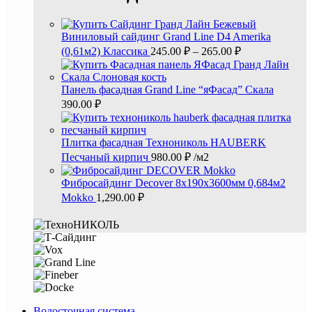
Виниловый сайдинг Grand Line D4 Amerika
(0,61м2) Классика
245.00
₽
–
265.00
₽
Панель фасадная Grand Line “яФасад” Скала
390.00
₽
Плитка фасадная Технониколь HAUBERK
Песчаный кирпич
980.00
₽
/м2
Фибросайдинг Decover 8x190x3600мм 0,684м2
Mokko
1,290.00
₽
Водосточная система