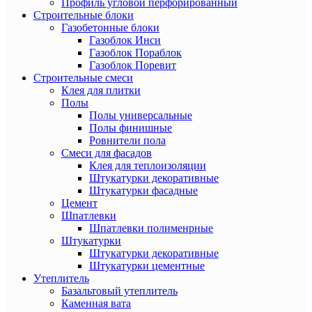
Профиль угловой перфорированный
Строительные блоки
Газобетонные блоки
Газоблок Инси
Газоблок Пораблок
Газоблок Поревит
Строительные смеси
Клея для плитки
Полы
Полы универсальные
Полы финишные
Ровнители пола
Смеси для фасадов
Клея для теплоизоляции
Штукатурки декоративные
Штукатурки фасадные
Цемент
Шпатлевки
Шпатлевки полименрные
Штукатурки
Штукатурки декоративные
Штукатурки цементные
Утеплитель
Базальтовый утеплитель
Каменная вата