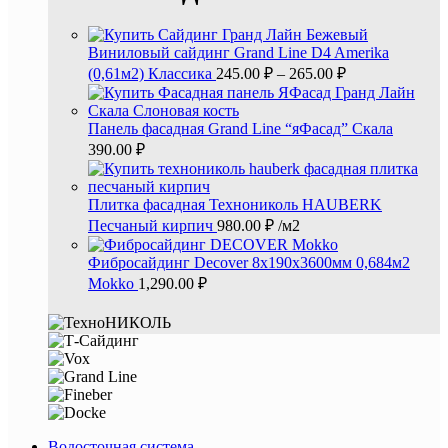
Виниловый сайдинг Grand Line D4 Amerika
(0,61м2) Классика
245.00
₽
–
265.00
₽
Панель фасадная Grand Line “яФасад” Скала
390.00
₽
Плитка фасадная Технониколь HAUBERK
Песчаный кирпич
980.00
₽
/м2
Фибросайдинг Decover 8x190x3600мм 0,684м2
Mokko
1,290.00
₽
Водосточная система