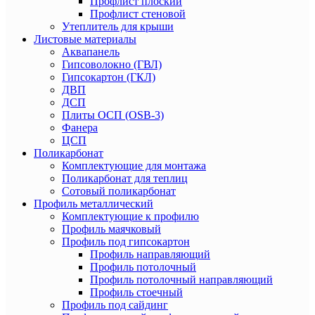
Профлист плоский
Профлист стеновой
Утеплитель для крыши
Листовые материалы
Аквапанель
Гипсоволокно (ГВЛ)
Гипсокартон (ГКЛ)
ДВП
ДСП
Плиты ОСП (OSB-3)
Фанера
ЦСП
Поликарбонат
Комплектующие для монтажа
Поликарбонат для теплиц
Сотовый поликарбонат
Профиль металлический
Комплектующие к профилю
Профиль маячковый
Профиль под гипсокартон
Профиль направляющий
Профиль потолочный
Профиль потолочный направляющий
Профиль стоечный
Профиль под сайдинг