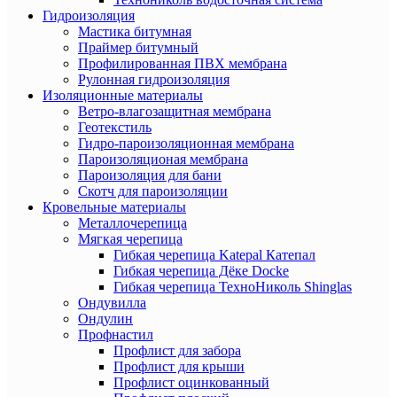
Гидроизоляция
Мастика битумная
Праймер битумный
Профилированная ПВХ мембрана
Рулонная гидроизоляция
Изоляционные материалы
Ветро-влагозащитная мембрана
Геотекстиль
Гидро-пароизоляционная мембрана
Пароизоляционая мембрана
Пароизоляция для бани
Скотч для пароизоляции
Кровельные материалы
Металлочерепица
Мягкая черепица
Гибкая черепица Katepal Катепал
Гибкая черепица Дёке Docke
Гибкая черепица ТехноНиколь Shinglas
Ондувилла
Ондулин
Профнастил
Профлист для забора
Профлист для крыши
Профлист оцинкованный