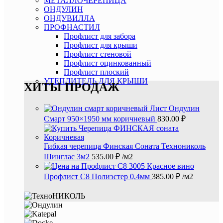
МЕТАЛЛОЧЕРЕПИЦА
ОНДУЛИН
ОНДУВИЛЛА
ПРОФНАСТИЛ
Профлист для забора
Профлист для крыши
Профлист стеновой
Профлист оцинкованный
Профлист плоский
УТЕПЛИТЕЛЬ ДЛЯ КРЫШИ
ХИТЫ ПРОДАЖ
Лист Ондулин
Смарт 950×1950 мм коричневый
830.00
₽
Гибкая черепица Финская Соната Технониколь
Шинглас 3м2
535.00
₽
/м2
Профлист С8 Полиэстер 0,4мм
385.00
₽
/м2