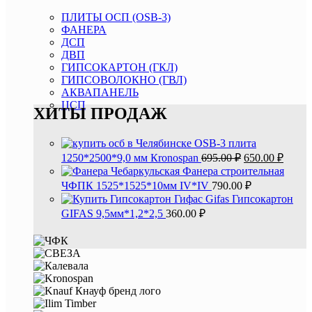
ПЛИТЫ ОСП (OSB-3)
ФАНЕРА
ДСП
ДВП
ГИПСОКАРТОН (ГКЛ)
ГИПСОВОЛОКНО (ГВЛ)
АКВАПАНЕЛЬ
ЦСП
ХИТЫ ПРОДАЖ
OSB-3 плита
Первоначальн
Текущ
1250*2500*9,0 мм Кronospan
695.00
₽
650.00
₽
цена
цена:
Фанера строительная
составляла
650.00
ЧФПК 1525*1525*10мм IV*IV
790.00
₽
695.00 ₽.
Гипсокартон
GIFAS 9,5мм*1,2*2,5
360.00
₽